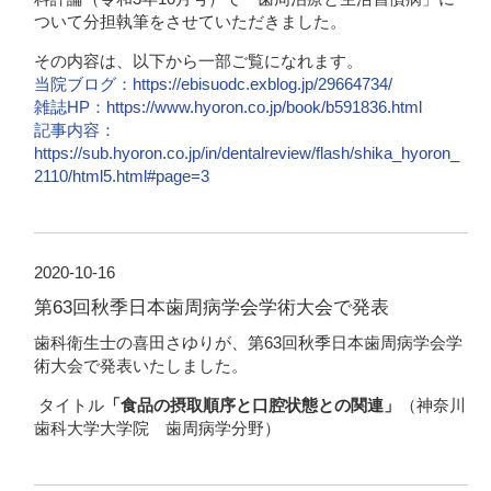
ついて分担執筆をさせていただきました。
その内容は、以下から一部ご覧になれます。
当院ブログ：https://ebisuodc.exblog.jp/29664734/
雑誌HP：https://www.hyoron.co.jp/book/b591836.html
記事内容：
https://sub.hyoron.co.jp/in/dentalreview/flash/shika_hyoron_
2110/html5.html#page=3
2020-10-16
第63回秋季日本歯周病学会学術大会で発表
歯科衛生士の喜田さゆりが、第63回秋季日本歯周病学会学
術大会で発表いたしました。
タイトル
「食品の摂取順序と口腔状態との関連」
（神奈川
歯科大学大学院 歯周病学分野）