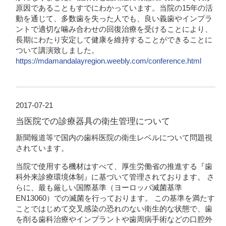
原因であることもすでにわかっています。当院の15年の活
動を通じて、多数歯を失った人でも、良い義歯やインプラ
ントで適切な噛み合わせの回復治療を受けることにより、
長期にわたり安定して健康を維持することができることに
ついて講演致しました。
https://mdamandalayregion.weebly.com/conference.html
2017-07-21
当医院での診療器具の衛生管理について
新聞報道等で国内の歯科医院の衛生レベルについて問題視
されています。
当院で使用する機材はすべて、厚生労働省の推進する『歯
科外来診療環境体制』に基づいて管理されております。 さ
らに、最も厳しい国際基準（ヨーロッパ滅菌基準
EN13060）での滅菌を行っております。 この基準を満たす
ことではじめて交叉感染の恐れのない衛生的な状態で、歯
を削る歯科治療やインプラントや歯周病手術などの口腔外