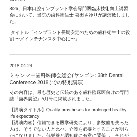
8/26、日本口腔インプラント学会専門医臨床技術向上講習
会において、当院の歯科衛生士 喜田さゆりが講演致しまし
た。
タイトル「インプラント長期安定のための歯科衛生士の役
割 〜メインテナンスを中心に〜」
2018-04-24
ミャンマー歯科医師会総会(ヤンゴン: 38th Dental
Conference 2018.)での特別講演
その内容は、最も歴史と伝統のある歯科臨床医向けの専門
誌『歯界展望』5月号に掲載されました。
【講演タイトル】Quality prostheses for prolonged healthy
life expectancy
【講演内容】信頼できる医学研究により、多数歯を失った
人は、そうでない人と比べ、介護を必要とすることが明ら
かになりました。低栄養と認知症に有意に関係し、それが