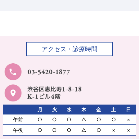
アクセス・診療時間
月
火
水
木
金
土
日
午前
○
○
○
△
○
○
×
午後
○
○
○
△
○
×
×