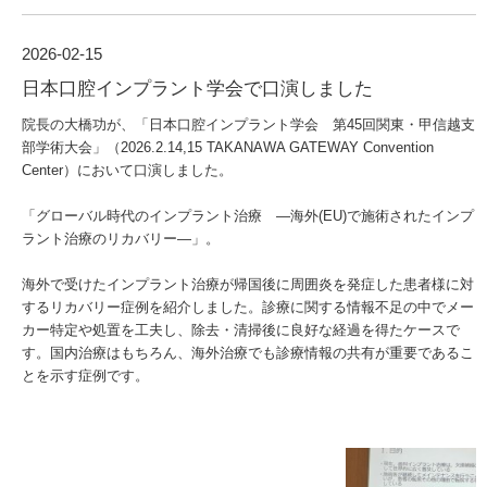
2026-02-15
日本口腔インプラント学会で口演しました
院長の大橋功が、「日本口腔インプラント学会 第45回関東・甲信越支
部学術大会」（2026.2.14,15 TAKANAWA GATEWAY Convention
Center）において口演しました。
「グローバル時代のインプラント治療 ―海外(EU)で施術されたインプ
ラント治療のリカバリー―」。
海外で受けたインプラント治療が帰国後に周囲炎を発症した患者様
に対
するリカバリー症例を紹介しました。診療に関する情報不足の
中でメー
カー特定や処置を工夫し、除去・清掃後に良好な経過を得
たケースで
す。国内治療はもちろん、海外治療でも診療情報の共有
が重要であるこ
とを示す症例です。